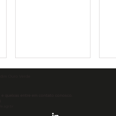
rdim Ouro Verde​
 e queixas entre em contato conosco.
4
e.agr.br
Assovale lança vídeo
Asso
institucional
prom