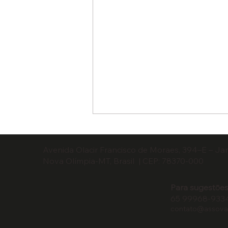
Avenida Olacir Francisco de Moraes, 394–E – Ja
Nova Olímpia-MT, Brasil | CEP: 78370-000
Para sugestōes
65 99968-933
contato@assoval
Encontro debate prevenção
de incêndios