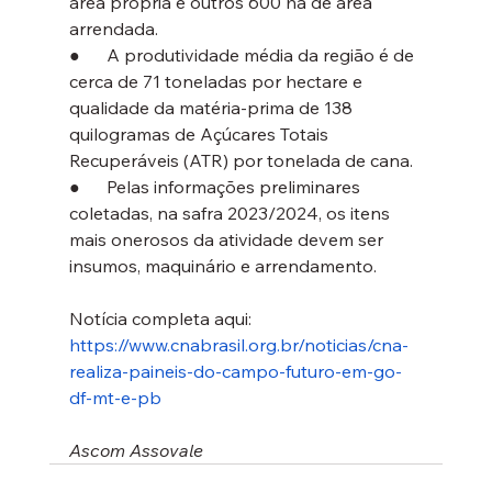
área própria e outros 600 ha de área 
arrendada.
●      A produtividade média da região é de 
cerca de 71 toneladas por hectare e 
qualidade da matéria-prima de 138 
quilogramas de Açúcares Totais 
Recuperáveis (ATR) por tonelada de cana.
●      Pelas informações preliminares 
coletadas, na safra 2023/2024, os itens 
mais onerosos da atividade devem ser 
insumos, maquinário e arrendamento.
Notícia completa aqui: 
https://www.cnabrasil.org.br/noticias/cna-
realiza-paineis-do-campo-futuro-em-go-
df-mt-e-pb
Ascom Assovale