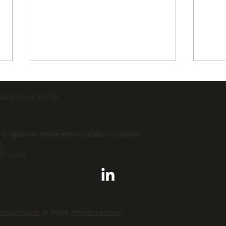
rdim Ouro Verde​
 e queixas entre em contato conosco.
4
e.agr.br
Assovale lança vídeo
Asso
institucional
prom
técn
mane
 Privacidade
© 2024
Voltar ao topo