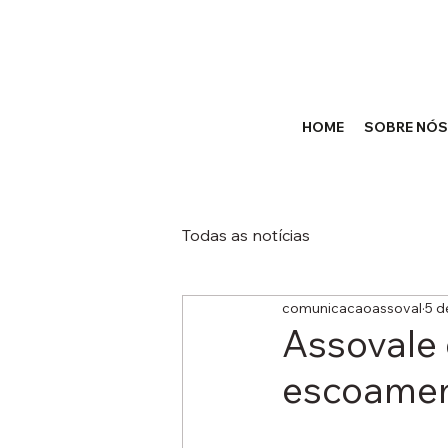
HOME
SOBRE NÓS
Todas as notícias
comunicacaoassoval
5 d
Assovale
escoamen