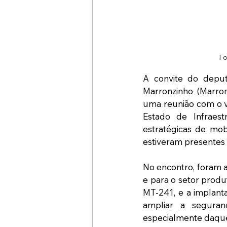
Fo
A convite do deput
Marronzinho (Marrom
uma reunião com o vi
Estado de Infraest
estratégicas de mo
estiveram presentes 
No encontro, foram a
e para o setor produ
MT-241, e a implant
ampliar a seguranç
especialmente daque