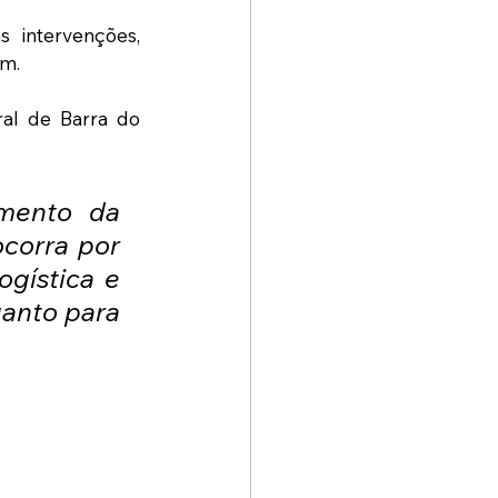
 intervenções, 
om.
al de Barra do 
mento da 
corra por 
gística e 
anto para 