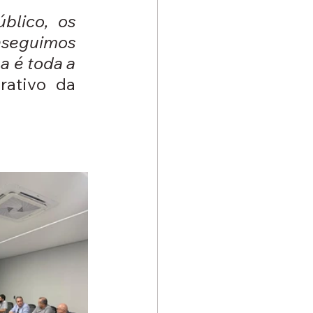
lico, os 
nseguimos 
 é toda a 
ativo da 