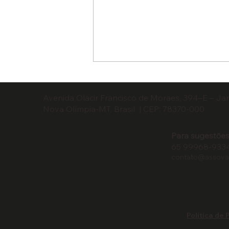
Avenida Olacir Francisco de Moraes, 394–E – Ja
Nova Olímpia-MT, Brasil | CEP: 78370-000
Para sugestōes
65 99968-933
contato@assoval
Encontro debate prevenção
de incêndios
Política de