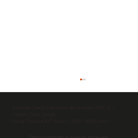
Avenida Olacir Francisco de Moraes, 394–E –
Jardim Ouro Verde​
Nova Olímpia-MT, Brasil | CEP: 78370-000
Para sugestōes e queixas entre em