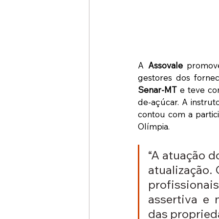
A 
Assovale
 promove
Senar-MT
 e teve co
de-açúcar. A instrut
contou com a partic
Olímpia.
“A atuação d
atualização. 
profissionai
assertiva e 
das propried