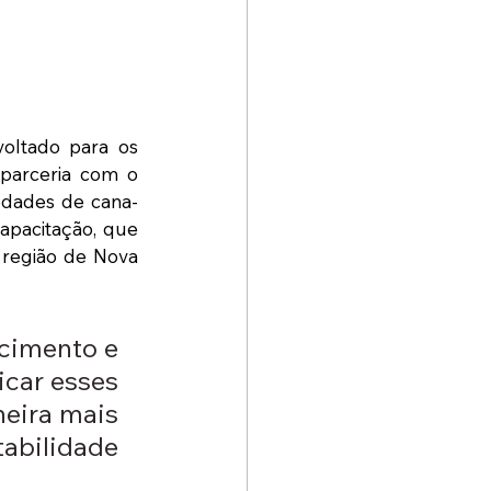
oltado para os 
gestores dos fornecedores associados da entidade. O curso foi feito em parceria com o 
iedades de cana-
apacitação, que 
região de Nova 
cimento e 
car esses 
eira mais 
abilidade 