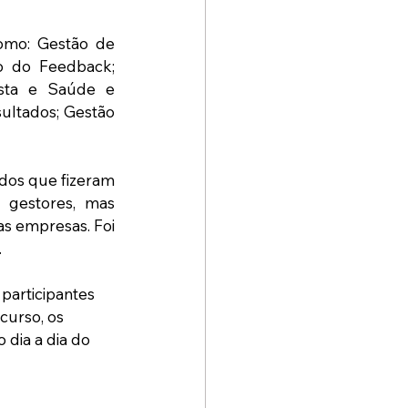
mo: Gestão de 
o do Feedback; 
sta e Saúde e 
ltados; Gestão 
dos que fizeram 
 gestores, mas 
as empresas. Foi 
.
 participantes 
curso, os 
dia a dia do 
 