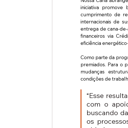
Nossa Cana abrange 
iniciativa promove
cumprimento de req
internacionais de s
entrega de cana-de-a
financeiros via Cré
eficiência energético
Como parte da progr
premiados. Para o p
mudanças estrutur
condições de trabalh
“Esse result
com o apoio
buscando dar
os processo