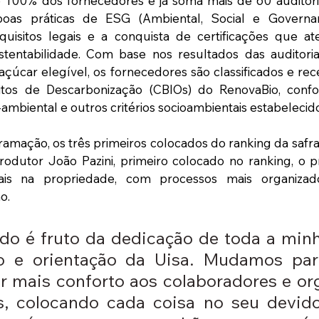
100% dos fornecedores e já soma mais de 60 auditori
 boas práticas de ESG (Ambiental, Social e Governa
uisitos legais e a conquista de certificações que a
ustentabilidade. Com base nos resultados das auditoria
çúcar elegível, os fornecedores são classificados e rec
ditos de Descarbonização (CBIOs) do RenovaBio, conf
-ambiental e outros critérios socioambientais estabelecid
amação, os três primeiros colocados do ranking da safr
rodutor João Pazini, primeiro colocado no ranking, o p
ais na propriedade, com processos mais organizad
o. 
ado é fruto da dedicação de toda a minh
 e orientação da Uisa. Mudamos para
 mais conforto aos colaboradores e or
s, colocando cada coisa no seu devido 