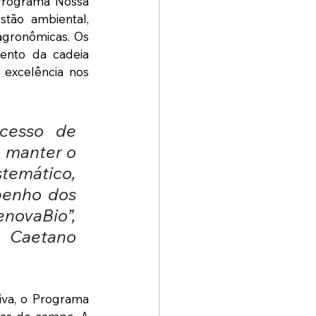
Programa Nossa 
tão ambiental, 
gronômicas. Os 
ento da cadeia 
excelência nos 
cesso de 
 manter o 
mático, 
enho dos 
novaBio”, 
 Caetano 
va, o Programa 