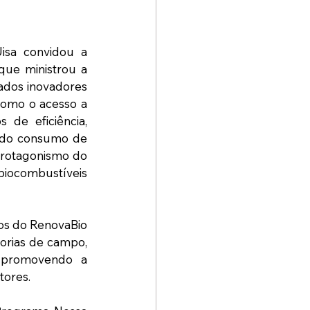
isa convidou a 
ue ministrou a 
ados inovadores 
omo o acesso a 
de eficiência, 
 do consumo de 
protagonismo do 
iocombustíveis 
os do RenovaBio 
orias de campo, 
 promovendo a 
tores.