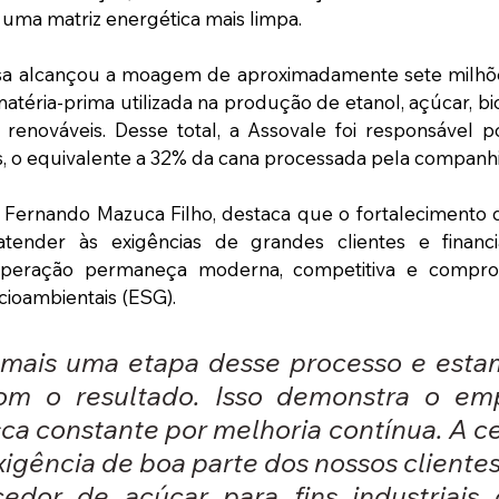
 uma matriz energética mais limpa.
Uisa alcançou a moagem de aproximadamente sete milhõe
atéria-prima utilizada na produção de etanol, açúcar, bi
 renováveis. Desse total, a Assovale foi responsável p
, o equivalente a 32% da cana processada pela companhi
 Fernando Mazuca Filho, destaca que o fortalecimento d
tender às exigências de grandes clientes e financia
operação permaneça moderna, competitiva e compro
cioambientais (ESG). 
mais uma etapa desse processo e estam
 com o resultado. Isso demonstra o em
ca constante por melhoria contínua. A cer
igência de boa parte dos nossos clientes
edor de açúcar para fins industriais 