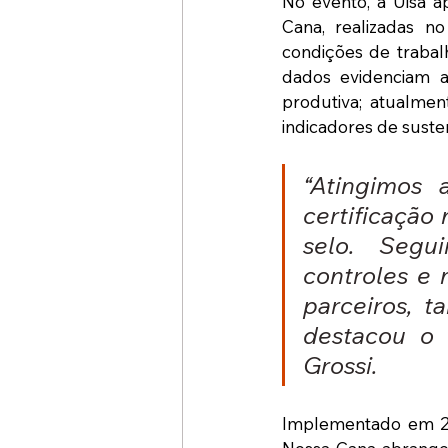
No evento, a Uisa a
Cana, realizadas no
condições de trabal
dados evidenciam a
produtiva; atualmen
indicadores de susten
“Atingimos 
certificação 
selo. Segu
controles e
parceiros, t
destacou o 
Grossi.
Implementado em 202