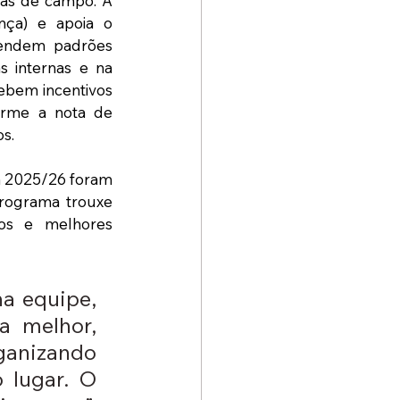
as de campo. A 
nça) e apoia o 
tendem padrões 
s internas e na 
ebem incentivos 
orme a nota de 
os.
a 2025/26 foram 
rograma trouxe 
os e melhores 
a equipe, 
 melhor, 
ganizando 
lugar. O 