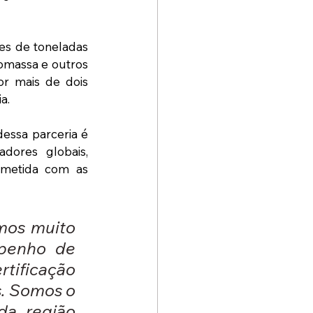
s de toneladas 
omassa e outros 
or mais de dois 
a.
essa parceria é 
dores globais, 
metida com as 
os muito 
penho de 
tificação 
. Somos o 
da região 