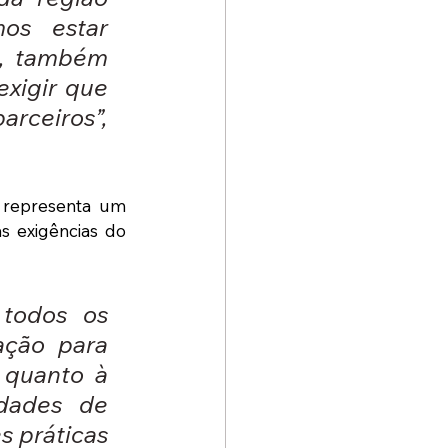
os estar 
s, também 
xigir que 
ceiros”, 
o representa um 
 exigências do 
todos os 
ção para 
quanto à 
dades de 
 práticas 