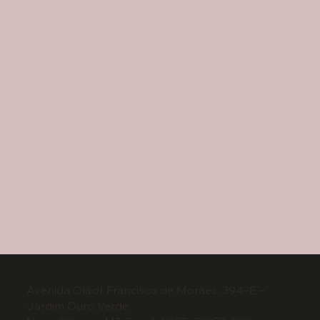
Avenida Olacir Francisco de Moraes, 394–E –
Jardim Ouro Verde​