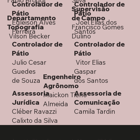
Controlador de
Controlador de
Supervisão
Pátio
Pátio
Departamento
de Campo
Egleison Alves
Joel Elias dos
Topografia
Francisco Gomes
Ferreira
Santos
Vilson Becker
Dulino
Controlador de
Controlador de
Pátio
Pátio
Julio Cesar
Vitor Elias
Guedes
Gaspar
Engenheiro
de Souza
dos Santos
Agrônomo
Assessoria
Assessoria de
Maickon Tieno
Jurídica
Comunicação
Almeida
Cléber Ravazzi
Camila Tardin
Calixto da Silva