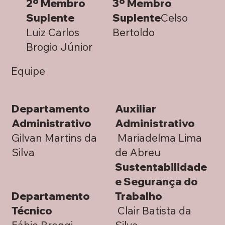
2º Membro
3º Membro
Suplente
Suplente
Celso
Luiz Carlos
Bertoldo
Brogio Júnior
Equipe
Departamento
Auxiliar
Administrativo
Administrativo
Gilvan Martins da
Mariadelma Lima
Silva
de Abreu
Sustentabilidade
e Segurança do
Departamento
Trabalho
Técnico
Clair Batista da
Fábio Broggi
Silva