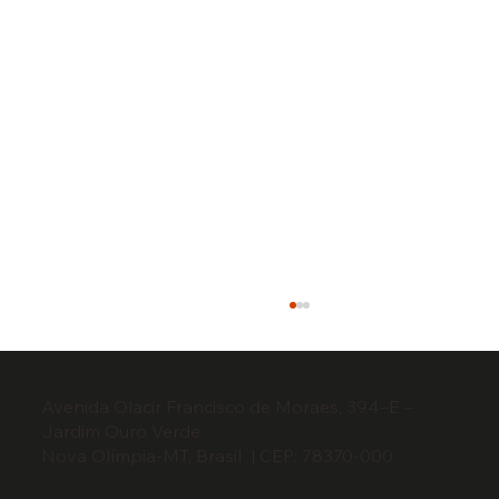
Avenida Olacir Francisco de Moraes, 394–E –
Jardim Ouro Verde​
Nova Olímpia-MT, Brasil | CEP: 78370-000